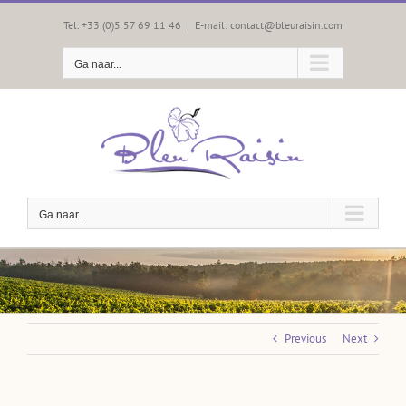
Skip
to
Tel. +33 (0)5 57 69 11 46
|
E-mail: contact@bleuraisin.com
content
Ga naar...
Ga naar...
Previous
Next