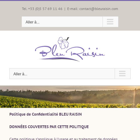
Passer
au
Tel. +33 (0)5 57 69 11 46
|
E-mail: contact@bleuraisin.com
contenu
Aller à...
Aller à...
Politique de Confidentialité BLEU RAISIN
DONNÉES COUVERTES PAR CETTE POLITIQUE
Cette politique s’applique à l’usage et au traitement de données