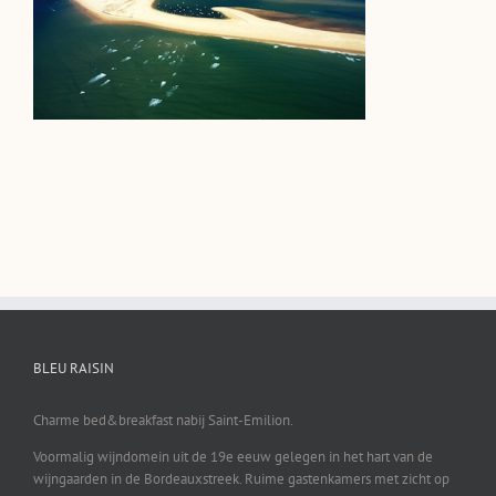
BLEU RAISIN
Charme bed&breakfast nabij Saint-Emilion.
Voormalig wijndomein uit de 19e eeuw gelegen in het hart van de
wijngaarden in de Bordeauxstreek. Ruime gastenkamers met zicht op