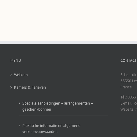
MENU
CONTACT
Welkom
3, lieu-di
33350 Les
France
Kamers & Tarieven
Tél: 0033
Speciale aanbiedingen – arrangementen –
E-mail : 
geschenkbonnen
Website :
Praktische informatie en algemene
verkoopvoorwaarden