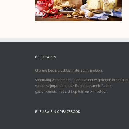
BLEU RAISIN
Charme bed&breakfast nabij Saint-Emilion.
Voormalig wijndomein uit de 19e eeuw gelegen in het hart
van de wijngaarden in de Bordeauxstreek. Ruime
gastenkamers met zicht op tuin en wijnvelden.
BLEU RAISIN OP FACEBOOK