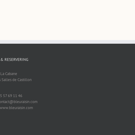
 & RESERVERING
t La Cabane
 Salles de Castillon
 5 57 69 11 46
contact@bleuraisin.com
 www.bleuraisin.com