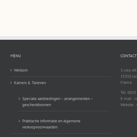
MENU
CONTACT
Welkom
3, lieu-di
33350 Les
France
Kamers & Tarieven
Tél: 0033
Speciale aanbiedingen – arrangementen –
E-mail : 
geschenkbonnen
Website :
Praktische informatie en algemene
verkoopvoorwaarden