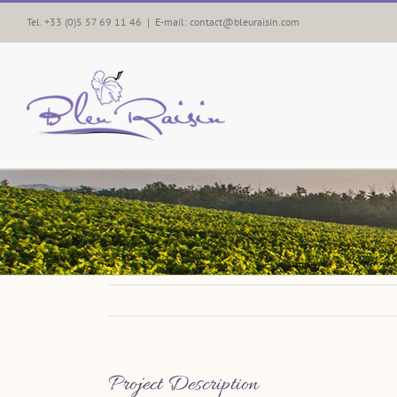
Skip
Tel. +33 (0)5 57 69 11 46
|
E-mail: contact@bleuraisin.com
to
content
Project Description