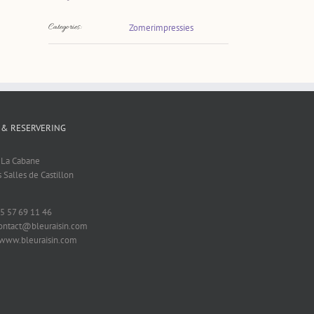
Categories:
Zomerimpressies
 & RESERVERING
t La Cabane
 Salles de Castillon
 5 57 69 11 46
contact@bleuraisin.com
 www.bleuraisin.com