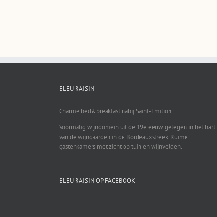
BLEU RAISIN
Charme bed&breakfast nabij Saint-Emilion.
Voormalig wijndomein uit de 19e eeuw gelegen in het hart
van de wijngaarden in de Bordeauxstreek. Ruime
gastenkamers met zicht op tuin en wijnvelden.
BLEU RAISIN OP FACEBOOK