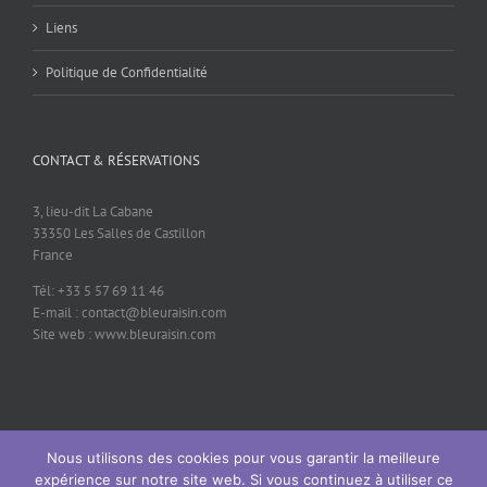
Liens
Politique de Confidentialité
CONTACT & RÉSERVATIONS
3, lieu-dit La Cabane
33350 Les Salles de Castillon
France
Tél: +33 5 57 69 11 46
E-mail : contact@bleuraisin.com
Site web : www.bleuraisin.com
Nous utilisons des cookies pour vous garantir la meilleure
© 2026 Bleu Raisin - contact@bleuraisin.com - +33 (0)5 57 69 11 46
expérience sur notre site web. Si vous continuez à utiliser ce