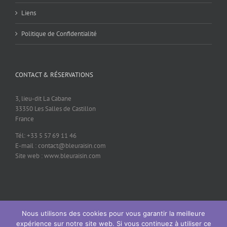
Liens
Politique de Confidentialité
CONTACT & RÉSERVATIONS
3, lieu-dit La Cabane
33350 Les Salles de Castillon
France
Tél: +33 5 57 69 11 46
E-mail : contact@bleuraisin.com
Site web : www.bleuraisin.com
Nous utilisons des cookies pour vous garantir la meilleure
© 2026 Bleu Raisin - contact@bleuraisin.com - +33 (0)5 57 69 11 46
expérience sur notre site web. Si vous continuez à utiliser ce