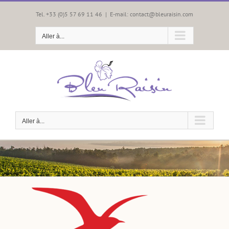
Passer
au
Tel. +33 (0)5 57 69 11 46
|
E-mail: contact@bleuraisin.com
contenu
Aller à...
Aller à...