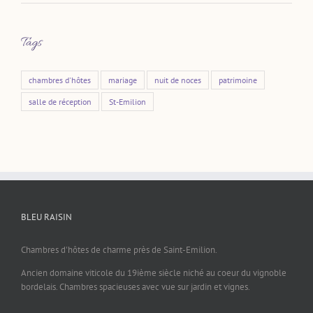
Tags
chambres d'hôtes
mariage
nuit de noces
patrimoine
salle de réception
St-Emilion
BLEU RAISIN
Chambres d'hôtes de charme près de Saint-Emilion.
Ancien domaine viticole du 19ième siècle niché au coeur du vignoble
bordelais. Chambres spacieuses avec vue sur jardin et vignes.