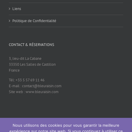
Liens
Politique de Confidentialité
CONTACT & RÉSERVATIONS
3, lieu-dit La Cabane
33350 Les Salles de Castillon
France
Tél: +33 5 57 69 11 46
E-mail : contact@bleuraisin.com
Site web : www.bleuraisin.com
Nous utilisons des cookies pour vous garantir la meilleure
© 2026 Bleu Raisin - contact@bleuraisin.com - +33 (0)5 57 69 11 46
expérience sur notre site web. Si vous continuez à utiliser ce